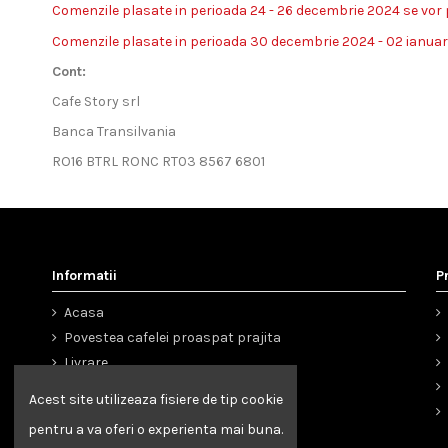
Comenzile plasate in perioada 24 - 26 decembrie 2024 se vor p
Comenzile plasate in perioada 30 decembrie 2024 - 02 ianuarie
Cont:
Cafe Story srl
Banca Transilvania
RO16 BTRL RONC RT03 8567 6801
Informatii
P
Acasa
Povestea cafelei proaspat prajita
Livrare
Termeni și condiții de utilizare
Acest site utilizeaza fisiere de tip cookie
Politica Cookie
pentru a va oferi o experienta mai buna.
Cariere