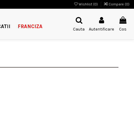
Wishlist (
0
)
Compare (
0
)
ATII
FRANCIZA
Cauta
Autentificare
Cos