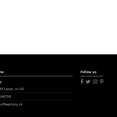
-ne
Follow us
y
. Sf Lazar, nr.30
394759
offeestory,ro