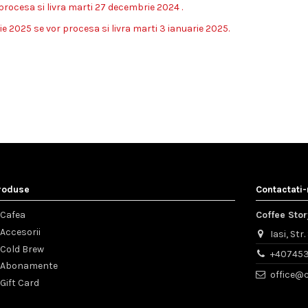
rocesa si livra marti 27 decembrie 2024 .
 2025 se vor procesa si livra marti 3 ianuarie 2025.
roduse
Contactati
Cafea
Coffee Stor
Accesorii
Iasi, Str
Cold Brew
+40745
Abonamente
office@c
Gift Card