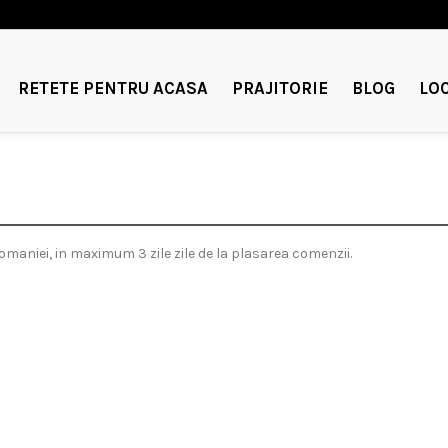
RETETE PENTRU ACASA
PRAJITORIE
BLOG
LOC
Romaniei, in maximum 3 zile zile de la plasarea comenzii.