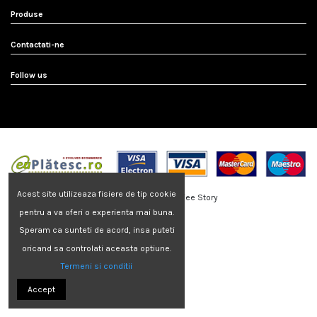
Produse
Contactati-ne
Follow us
Acest site utilizeaza fisiere de tip cookie
Copyright © 2020 Coffee Story
pentru a va oferi o experienta mai buna.
ANPC
|
S.O.L
Speram ca sunteti de acord, insa puteti
oricand sa controlati aceasta optiune.
Termeni si conditii
Accept