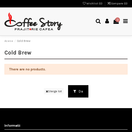
Wishlist (
0
)
Compare (
0
)
0
Acasa
Cold Brew
Cold Brew
There are no products.
Da
Sterge tot
Informatii